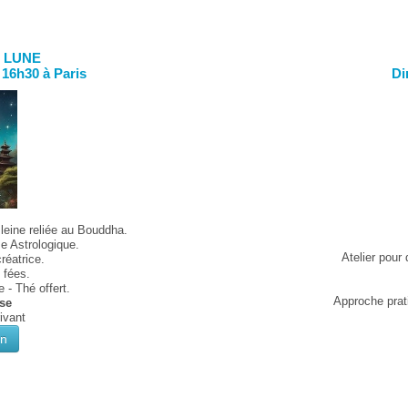
E LUNE
 16h30 à Paris
Di
leine reliée au Bouddha.
e Astrologique.
Atelier pour
réatrice.
s fées.
 - Thé offert.
Approche prat
ise
rivant
on