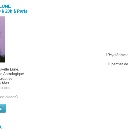
 LUNE
 à 20h à Paris
L’Hygiénisme 
Il permet de
uvelle Lune.
e Astrologique.
créative.
s fées.
public.
 de places)
on
A