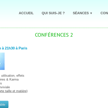
ACCUEIL
QUI SUIS-JE ?
SÉANCES
CON
▼
CONFÉRENCES 2
h à 21h30 à Paris
utilisation, effets
ires & Karma
es
nviviale
te taille et matière)
able