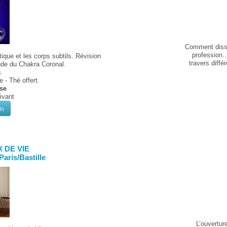
Comment dissou
profession.
ique et les corps subtils. Révision
travers diff
ude du Chakra Coronal.
s
 - Thé offert.
ise
rivant
on
 DE VIE
Paris/Bastille
L’ouvertur