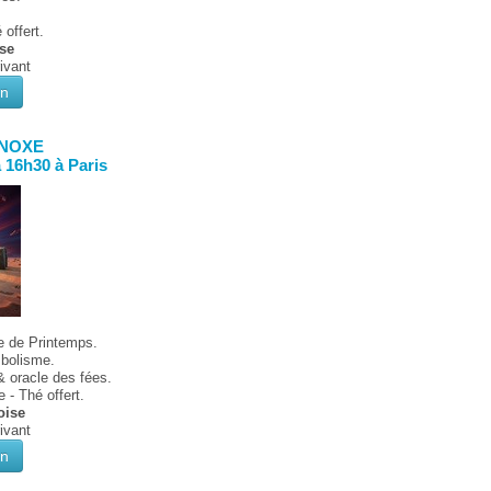
offert.
ise
rivant
on
INOXE
à 16h30 à Paris
xe de Printemps.
bolisme.
& oracle des fées.
 - Thé offert.
oise
rivant
on