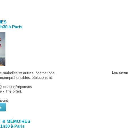
IES
6h30 à Paris
Les diver
e maladies et autres incarnations.
incompréhensibles. Solutions et
.
 Questions/réponses
 - Thé offert.
rivant
on
NT & MÉMOIRES
21h30 à Paris